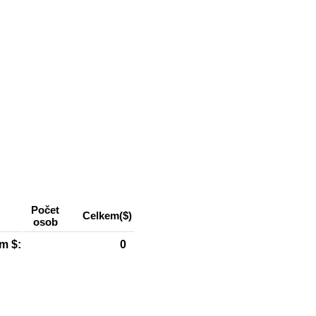
Počet
Celkem($)
osob
m $: