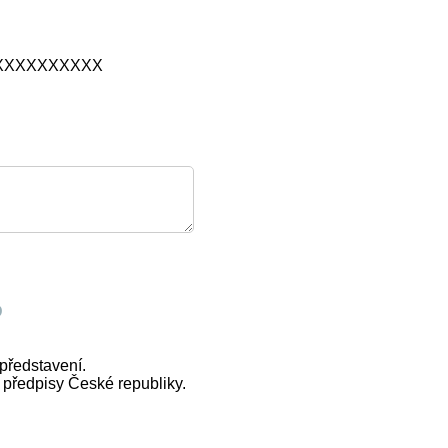
420XXXXXXXXXX
!
D
představení.
 předpisy České republiky.