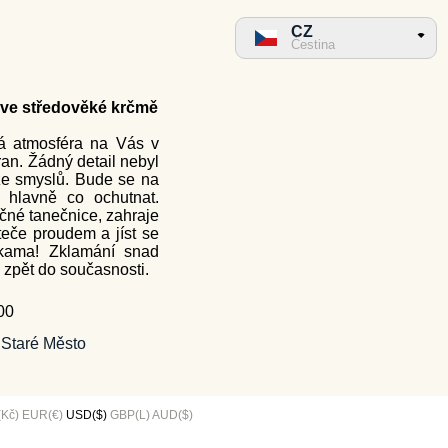
CZ
Čestina
 ve středověké krčmě
ká atmosféra na Vás v
an. Žádný detail nebyl
ze smyslů. Bude se na
 hlavně co ochutnat.
ličné tanečnice, zahraje
eče proudem a jíst se
kama! Zklamání snad
u zpět do současnosti.
00
 Staré Město
Kč)
EUR(€)
USD($)
GBP(L)
AUD($)