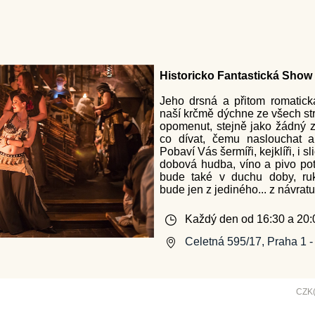
Historicko Fantastická Show
Jeho drsná a přitom romatic
naší krčmě dýchne ze všech str
opomenut, stejně jako žádný 
co dívat, čemu naslouchat a
Pobaví Vás šermíři, kejklíři, i s
dobová hudba, víno a pivo pot
bude také v duchu doby, ru
bude jen z jediného... z návrat
Každý den od 16:30 a 20:
Celetná 595/17, Praha 1 -
CZK(